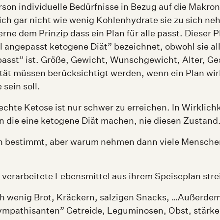
on individuelle Bedürfnisse in Bezug auf die Makron
lich gar nicht wie wenig Kohlenhydrate sie zu sich ne
erne dem Prinzip dass ein Plan für alle passt. Dieser P
ll angepasst ketogene Diät” bezeichnet, obwohl sie al
passt” ist. Größe, Gewicht, Wunschgewicht, Alter, G
ität müssen berücksichtigt werden, wenn ein Plan wi
 sein soll.
echte Ketose ist nur schwer zu erreichen. In Wirklichk
 die eine ketogene Diät machen, nie diesen Zustand
ch bestimmt, aber warum nehmen dann viele Menschen
ie verarbeitete Lebensmittel aus ihrem Speiseplan str
ch wenig Brot, Kräckern, salzigen Snacks, …Außerde
ympathisanten” Getreide, Leguminosen, Obst, stärk