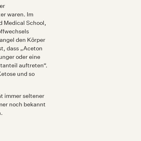
er
ter waren. Im
d Medical School,
offwechsels
Mangel den Körper
st, dass „Aceton
nger oder eine
anteil auftreten“.
Ketose und so
ät immer seltener
mer noch bekannt
n.