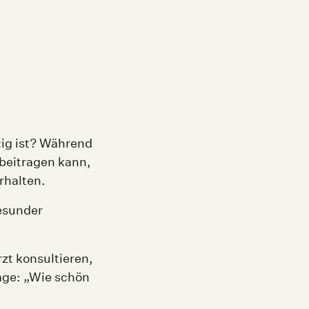
htig ist? Während
 beitragen kann,
rhalten.
gesunder
zt konsultieren,
rage: „Wie schön