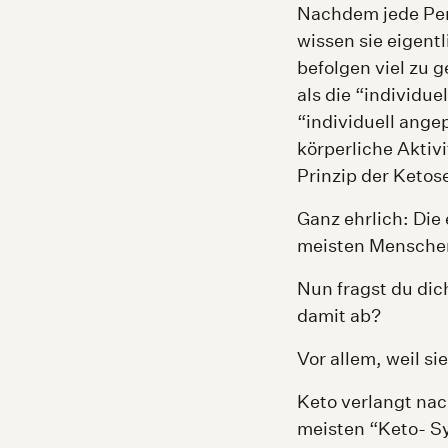
Nachdem jede Pers
wissen sie eigent
befolgen viel zu g
als die “individue
“individuell ange
körperliche Aktiv
Prinzip der Ketose
Ganz ehrlich: Die 
meisten Menschen
Nun fragst du di
damit ab?
Vor allem, weil s
Keto verlangt na
meisten “Keto- S