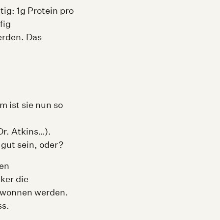
ig: 1g Protein pro
fig
erden. Das
m ist sie nun so
r. Atkins…).
gut sein, oder?
gen
ker die
gewonnen werden.
ss.