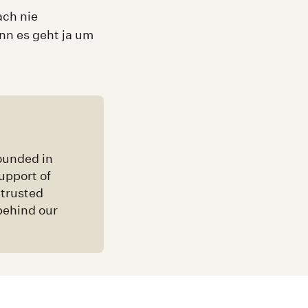
ach nie
n es geht ja um
ounded in
upport of
 trusted
behind our