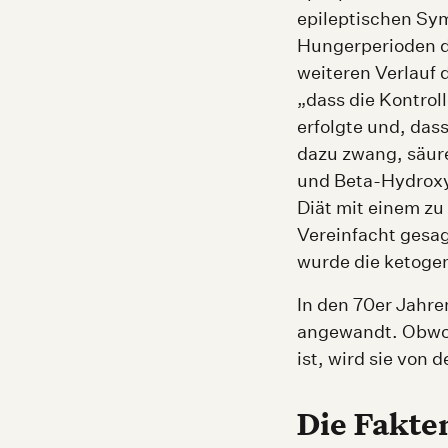
epileptischen Sy
Hungerperioden di
weiteren Verlauf 
„dass die Kontrol
erfolgte und, da
dazu zwang, säure
und Beta-Hydroxy
Diät mit einem zu
Vereinfacht gesag
wurde die ketogen
In den 70er Jahre
angewandt. Obwoh
ist, wird sie von
Die Fakte