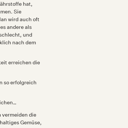
ährstoffe hat,
hmen. Sie
lan wird auch oft
les andere als
eschlecht, und
rklich nach dem
eit erreichen die
.
 so erfolgreich
eichen…
m vermeiden die
ehaltiges Gemüse,