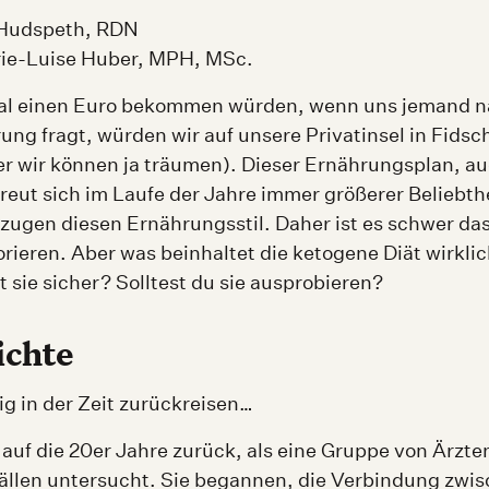
 Hudspeth, RDN
ie-Luise Huber, MPH, MSc.
al einen Euro bekommen würden, wenn uns jemand n
g fragt, würden wir auf unsere Privatinsel in Fidschi
ber wir können ja träumen). Dieser Ernährungsplan, au
freut sich im Laufe der Jahre immer größerer Beliebth
zugen diesen Ernährungsstil. Daher ist es schwer d
ieren. Aber was beinhaltet die ketogene Diät wirkli
st sie sicher? Solltest du sie ausprobieren?
ichte
ig in der Zeit zurückreisen…
auf die 20er Jahre zurück, als eine Gruppe von Ärzte
ällen untersucht. Sie begannen, die Verbindung zwi