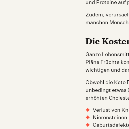
und Proteine auf p
Zudem, verursacht
manchen Menschen
Die Koste
Ganze Lebensmitt
Pläne Früchte kom
wichtigen und dar
Obwohl die Keto Di
unbedingt etwas G
erhöhten Choleste
Verlust von K
Nierensteinen
Geburtsdefekt