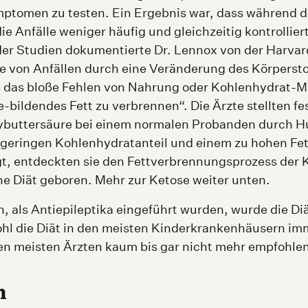
mptomen zu testen. Ein Ergebnis war, dass während d
e Anfälle weniger häufig und gleichzeitig kontrollier
der Studien dokumentierte Dr. Lennox von der Harvar
le von Anfällen durch eine Veränderung des Körperst
ss das bloße Fehlen von Nahrung oder Kohlenhydrat-
-bildendes Fett zu verbrennen“. Die Ärzte stellten fe
buttersäure bei einem normalen Probanden durch Hu
 geringen Kohlenhydratanteil und einem zu hohen Fett
t, entdeckten sie den Fettverbrennungsprozess der 
e Diät geboren. Mehr zur Ketose weiter unten.
n, als Antiepileptika eingeführt wurden, wurde die Di
l die Diät in den meisten Kinderkrankenhäusern im
 den meisten Ärzten kaum bis gar nicht mehr empfohle
n