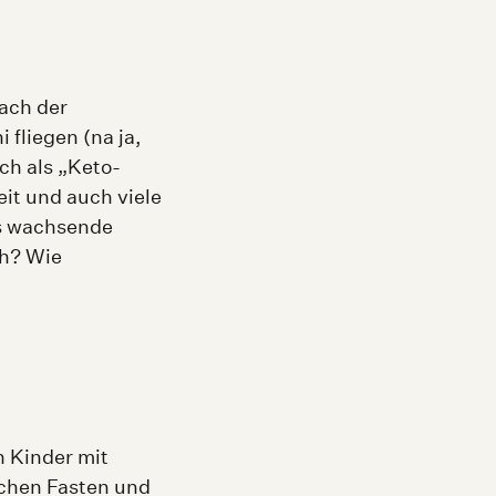
ach der
 fliegen (na ja,
ch als „Keto-
eit und auch viele
as wachsende
ch? Wie
n Kinder mit
schen Fasten und