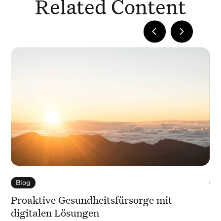
Related Content
Blog
B
Proaktive Gesundheitsfürsorge mit
No
digitalen Lösungen
ge