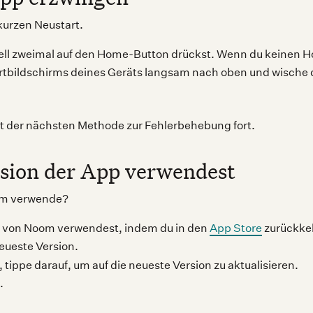
urzen Neustart.
ell zweimal auf den Home-Button drückst. Wenn du keinen 
rtbildschirms deines Geräts langsam nach oben und wische
it der nächsten Methode zur Fehlerbehebung fort.
rsion der App verwendest
oom verwende?
on von Noom verwendest, indem du in den
App Store
zurückke
neueste Version.
, tippe darauf, um auf die neueste Version zu aktualisieren.
.