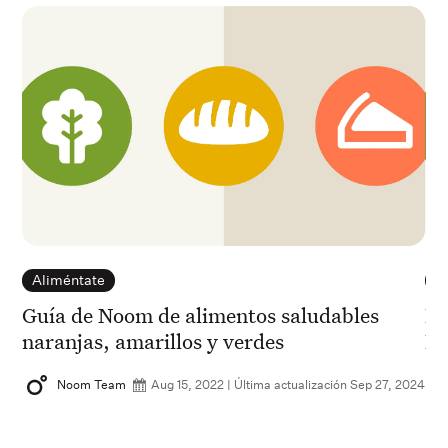
Aliméntate
A
Guía de Noom de alimentos saludables
El
naranjas, amarillos y verdes
Na
2024
Noom Team
Aug 15, 2022 | Última actualización Sep 27, 2024